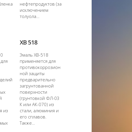
Пленка
нефтепродуктов (за
исключением
толуола…
ХВ 518
00
Эмаль ХВ-518
 для
применяется для
противокоррозион
ной защиты
зделий
предварительно
загрунтованной
ных
поверхности
й
(грунтовкой ФЛ-03
К или АК-070) из
я из
стали, алюминия и
его сплавов.
емых
Также…