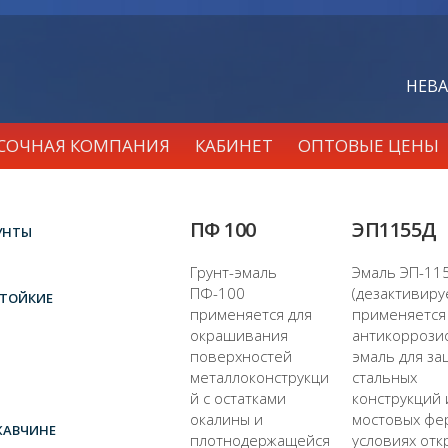
НЕВА
АСОЧНАЯ КОМПАНИЯ
КАБИНЕТ
ОПТОВЫЕ ЦЕНЫ
ПФ 100
ЭП1155Д
УНТЫ
Грунт-эмаль
Эмаль ЭП-11
ПФ-100
(дезактивир
ТОЙКИЕ
применяется для
применяется 
окрашивания
антикоррози
поверхностей
эмаль для за
металлоконструкци
стальных
й с остатками
конструкций 
окалины и
мостовых фе
ЖАВЧИНЕ
плотнодержащейся
условиях отк