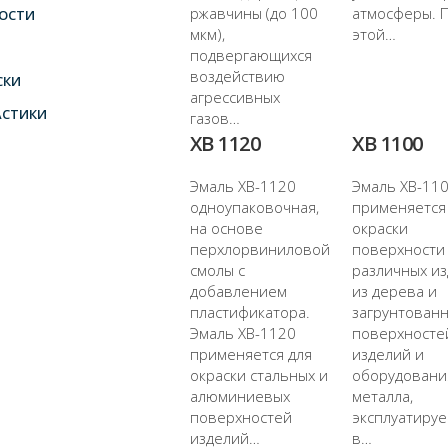
ржавчины (до 100
атмосферы. 
ОСТИ
мкм),
этой…
подвергающихся
воздействию
СКИ
агрессивных
АСТИКИ
газов…
ХВ 1120
ХВ 1100
Эмаль ХВ-1120
Эмаль ХВ-11
одноупаковочная,
применяется
на основе
окраски
перхлорвиниловой
поверхности
смолы с
различных и
добавлением
из дерева и
пластификатора.
загрунтован
Эмаль ХВ-1120
поверхносте
применяется для
изделий и
окраски стальных и
оборудовани
алюминиевых
металла,
поверхностей
эксплуатиру
изделий…
в…