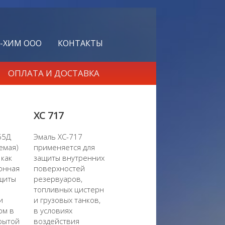
-ХИМ ООО
КОНТАКТЫ
ОПЛАТА И ДОСТАВКА
XC 717
55Д
Эмаль ХС-717
уемая)
применяется для
как
защиты внутренних
онная
поверхностей
щиты
резервуаров,
топливных цистерн
и
и грузовых танков,
рм в
в условиях
рытой
воздействия