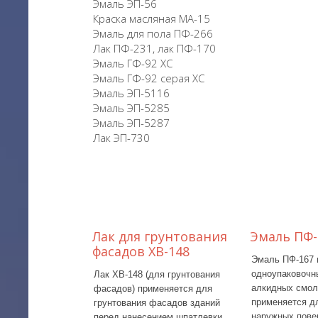
Эмаль ЭП-56
Краска масляная МА-15
Эмаль для пола ПФ-266
Лак ПФ-231, лак ПФ-170
Эмаль ГФ-92 ХС
Эмаль ГФ-92 серая ХС
Эмаль ЭП-5116
Эмаль ЭП-5285
Эмаль ЭП-5287
Лак ЭП-730
5286 С
СП1266
ПФ 115
Эмаль СП-1266 С
Эмаль ПФ-115 
одноупаковочный материал.
покраски загру
Эмаль СП-1266 С применяется
металлических
как противокоррозионная
прочих поверхн
защита металлоконструкций и
подверженных