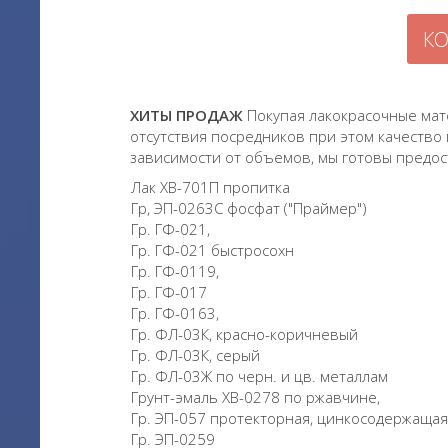
КО
ХИТЫ ПРОДАЖ
Покупая лакокрасочные мат
отсутствия посредников при этом качество
зависимости от объемов, мы готовы предо
Лак ХВ-701П пропитка
Гр, ЭП-0263С фосфат ("Праймер")
Гр. ГФ-021,
Гр. ГФ-021 быстросохн
Гр. ГФ-0119,
Гр. ГФ-017
Гр. ГФ-0163,
Гр. ФЛ-03К, красно-коричневый
Гр. ФЛ-03К, серый
Гр. ФЛ-03Ж по черн. и цв. металлам
Грунт-эмаль ХВ-0278 по ржавчине,
Гр. ЭП-057 протекторная, цинкосодержащ
Гр. ЭП-0259